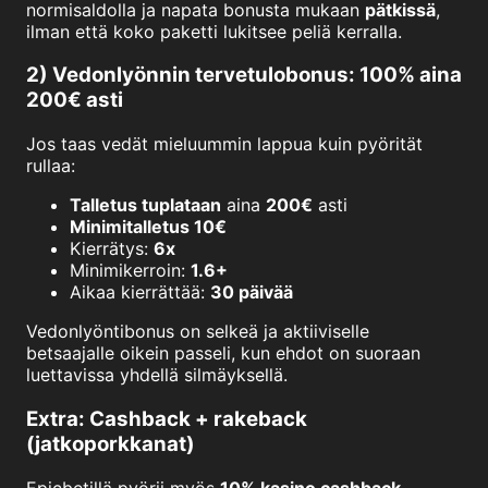
normisaldolla ja napata bonusta mukaan
pätkissä
,
ilman että koko paketti lukitsee peliä kerralla.
2) Vedonlyönnin tervetulobonus: 100% aina
200€ asti
Jos taas vedät mieluummin lappua kuin pyörität
rullaa:
Talletus tuplataan
aina
200€
asti
Minimitalletus 10€
Kierrätys:
6x
Minimikerroin:
1.6+
Aikaa kierrättää:
30 päivää
Vedonlyöntibonus on selkeä ja aktiiviselle
betsaajalle oikein passeli, kun ehdot on suoraan
luettavissa yhdellä silmäyksellä.
Extra: Cashback + rakeback
(jatkoporkkanat)
Epicbetillä pyörii myös
10% kasino cashback