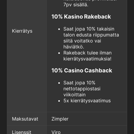
7pv sisällä.
10% Kasino Rakeback
Saat jopa 10% takaisin
Kierrätys
talon edusta riippumatta
siitä voitatko vai
häviätkö.
Rakeback tulee ilman
kierrätysvaatimuksia!
10% Casino Cashback
Saat jopa 10%
nettotappiostasi
viikoittain
5x kierrätysvaatimus
Maksutavat
Zimpler
Lisenssit
Viro