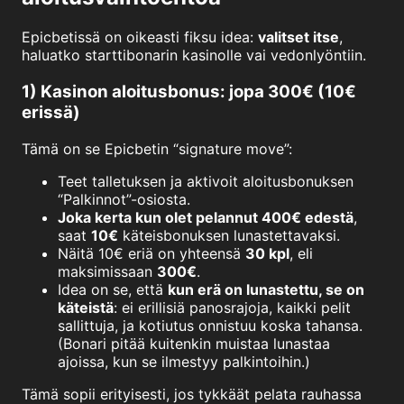
Epicbetissä on oikeasti fiksu idea:
valitset itse
,
haluatko starttibonarin kasinolle vai vedonlyöntiin.
1) Kasinon aloitusbonus: jopa 300€ (10€
erissä)
Tämä on se Epicbetin “signature move”:
Teet talletuksen ja aktivoit aloitusbonuksen
“Palkinnot”-osiosta.
Joka kerta kun olet pelannut 400€ edestä
,
saat
10€
käteisbonuksen lunastettavaksi.
Näitä 10€ eriä on yhteensä
30 kpl
, eli
maksimissaan
300€
.
Idea on se, että
kun erä on lunastettu, se on
käteistä
: ei erillisiä panosrajoja, kaikki pelit
sallittuja, ja kotiutus onnistuu koska tahansa.
(Bonari pitää kuitenkin muistaa lunastaa
ajoissa, kun se ilmestyy palkintoihin.)
Tämä sopii erityisesti, jos tykkäät pelata rauhassa