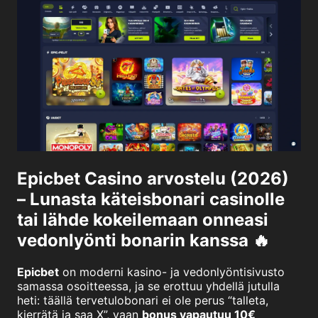
Epicbet Casino arvostelu (2026)
– Lunasta käteisbonari casinolle
tai lähde kokeilemaan onneasi
vedonlyönti bonarin kanssa 🔥
Epicbet
on moderni kasino- ja vedonlyöntisivusto
samassa osoitteessa, ja se erottuu yhdellä jutulla
heti: täällä tervetulobonari ei ole perus “talleta,
kierrätä ja saa X”, vaan
bonus vapautuu 10€