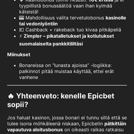
tyypillistä bonussäätöä vaan ihan kylmää
käteistä!
🎰 Mahdollisuus valita tervetulobonus
kasinolle
tai vedonlyöntiin
💶 Cashback + rakeback tuo kivaa pitkäpeliä
⚡
Zimpler – pikatalletukset ja kotiutukset
suomalaiselta pankkitililtäsi
Miinukset
Bonareissa on “lunasta ajoissa” -logiikka:
palkinnot pitää muistaa käyttää, ettei erät
vanhene
🔥 Yhteenveto: kenelle Epicbet
sopii?
Jos haluat kasinon, jossa bonari ei tunnu siltä että se
tulee isona möhkäleenä niskaan, Epicbetin
pätkittäin
vapautuva aloitusbonus
on oikeasti raikas ratkaisu