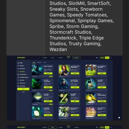
Studios, SlotMill, SmartSoft,
Sneaky Slots, Snowborn
Games, Speedy Tomatoes,
Spinomenal, Spinplay Games,
Spribe, Storm Gaming,
Stormcraft Studios,
Thunderkick, Triple Edge
Studios, Trusty Gaming,
Wazdan