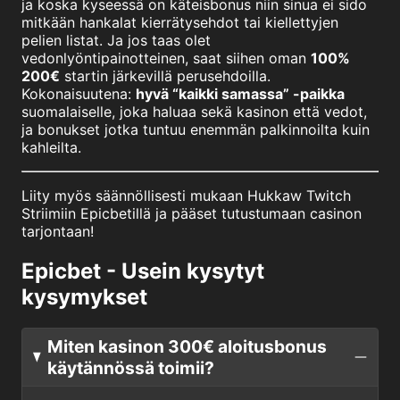
ja koska kyseessä on käteisbonus niin sinua ei sido
mitkään hankalat kierrätysehdot tai kiellettyjen
pelien listat. Ja jos taas olet
vedonlyöntipainotteinen, saat siihen oman
100%
200€
startin järkevillä perusehdoilla.
Kokonaisuutena:
hyvä “kaikki samassa” -paikka
suomalaiselle, joka haluaa sekä kasinon että vedot,
ja bonukset jotka tuntuu enemmän palkinnoilta kuin
kahleilta.
Liity myös säännöllisesti mukaan
Hukkaw Twitch
Striimiin Epicbetillä ja pääset tutustumaan casinon
tarjontaan!
Epicbet
- Usein kysytyt
kysymykset
Miten kasinon 300€ aloitusbonus
käytännössä toimii?